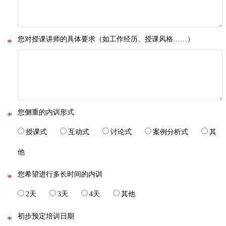
您对授课讲师的具体要求（如工作经历、授课风格……）
*
您侧重的内训形式
*
授课式
互动式
讨论式
案例分析式
其
他
您希望进行多长时间的内训
*
2天
3天
4天
其他
初步预定培训日期
*