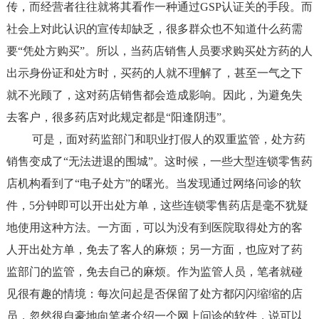
传，而经营者往往就将其看作一种通过GSP认证关的手段。而
社会上对此认识的宣传却缺乏，很多群众也不知道什么药需
要“凭处方购买”。所以，当药店销售人员要求购买处方药的人
出示身份证和处方时，买药的人就不理解了，甚至一气之下
就不光顾了，这对药店销售都会造成影响。因此，为避免失
去客户，很多药店对此规定都是“阳逢阴违”。
可是，面对药监部门和职业打假人的双重监管，处方药
销售变成了“无法进退的围城”。这时候，一些大型连锁零售药
店机构看到了“电子处方”的曙光。当发现通过网络问诊的软
件，
5
分钟
即可以开出处方单，这些连锁零售药店是毫不犹疑
地使用这种方法。一方面，可以为没有到医院取得处方的客
人开出处方单，免去了客人的麻烦；另一方面，也应对了药
监部门的监管，免去自己的麻烦。作为监管人员，笔者就碰
见很有趣的情境：每次问起是否保留了处方都闪闪缩缩的店
员，忽然很自豪地向笔者介绍一个网上问诊的软件，说可以