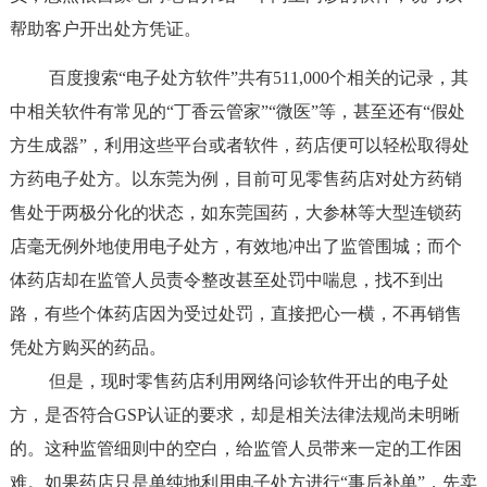
帮助客户开出处方凭证。
百度搜索“电子处方软件”共有511,000个相关的记录，其
中相关软件有常见的“丁香云管家”“微医
”
等，甚至还有“假处
方生成器”，利用这些平台或者软件，药店便可以
轻松取得处
方药电子处方。以东莞为例，目前可见零售药店对处方药销
售处于两极分化的状态，如东莞国药，大参林等大型连锁药
店毫无例外地使用电子处方，有效地冲出了监管围城；而个
体药店却在监管人员责令整改甚至处罚中喘息，找不到出
路，有些个体药店因为受过处罚，直接把心一横，不再销售
凭处方购买的药品。
但是，现时零售药店利用网络问诊软件开出的电子处
方，是否符合GSP认证的要求，却是相关法律法规尚未明晰
的。这种监管细则中的空白，给监管人员带来一定的工作困
难。如果药店只是单纯地利用电子处方进行“事后补单”，先卖